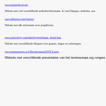
www.tennisplayer.net
Website met veel verschillende artikelen/informatie. Je vind filmpjes, artikelen, enz.
www.itftennis.com/juniors/
Website met alle informatie over jeugdtennis.
www.activology.com/dutch/pages/frame_dutch.htm
Website met verschillende filmpjes over grepen, slagen en oefeningen.
www.tenniseurope.org/Development/ESTC4.aspx
Website met verschillende presentaties van het tenniseurope.org congres